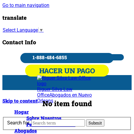
Go to main navigation
translate
Select Language
▼
Contact Info
1-888-484-6855
HACER UN PAGO
Riguer Silva Law
Office
Abogados en Nuevo
Skip to content
Orleans
No item found
Hogar
Sobre Nosotros
Search for:
Personal de Officinas
Abogados