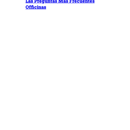
Las Preguntas Más Frecuentes
Officinas
CLOSE THIS MODULE
Noticia Importante
Las aplicaciones para renovar el TPS para los del (El
Salvador, Honduras y de Nicaragua) estan de nuevo.
EL SALVADOR:
Pueden Registrarse De
JULIO 12, 2023-SEP 10, 2023.
HONDURAS:
Pueden Registrarse De Nuevo De
NOVIEMBRE 6, 2023-ENERO 5, 2024.
NICARAGUA:
Pueden Registrarse De
NOV 6, 2023-ENERO 5, 2024
Contacte Nuestras Oficinas Para Cuando Esten Listos