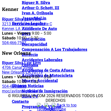
Riguer R. Silva
Arthur O. Schott, III
Kenner
Ivan A. Orihuela
Jaesa McLin
Riguer Silva Law Firm
Servicios Legales
3213 Florida Avenue, Suite C
Accidente De Auto
Kenner, LA 70065
Lunes − Viernes
9:00 − 5:00
DWI
Sábado
10:00 − 1:30
Inmigración
504-466-7507
Discapacidad
Compensación A Los Trabajadores
New Orleans
Divorcio
Accidentes Laborales
Riguer Silva Law Firm
Custodia
4706 Canal Street
Accidentes de Costa Afuera
New Orleans, LA 70119
Accidentes de Motocicleta
Lunes − Viernes
9:00 − 5:00
Muerte Accidental
Sábado
10:00 − 1:30
Últimas Noticias
504-484-6855
Noticias de Inmigración
moc/avlisreugir]ta[ofni
Silva TV
© RIGUERSILVA.COM 2026 RESERVADOS TODOS LOS
DERECHOS
Contacto
Back to top
Programador Virtual