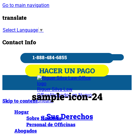
Go to main navigation
translate
Select Language
▼
Contact Info
1-888-484-6855
HACER UN PAGO
Riguer Silva Law
sample-icon-24
Office
Abogados en Nuevo
Skip to content
Orleans
Hogar
« Sus Derechos
Sobre Nosotros
Personal de Officinas
Abogados