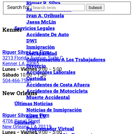
Riguer R. Silva
Search for:
Arthur O. Schott, III
Ivan A. Orihuela
Jaesa McLin
Servicios Legales
Kenner
Accidente De Auto
DWI
Inmigración
Riguer Silva Law Firm
Discapacidad
3213 Florida Avenue, Suite C
Compensación A Los Trabajadores
Kenner, LA 70065
Divorcio
Lunes − Viernes
9:00 − 5:00
Accidentes Laborales
Sábado
10:00 − 1:30
Custodia
504-466-7507
Accidentes de Costa Afuera
Accidentes de Motocicleta
New Orleans
Muerte Accidental
Últimas Noticias
Noticias de Inmigración
Riguer Silva Law Firm
Silva TV
4706 Canal Street
Contacto
New Orleans, LA 70119
Programador Virtual
Lunes − Viernes
9:00 − 5:00